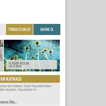
izane ben babam Seyh Hazretlerinden
lari duydum, buyurdular ki:...