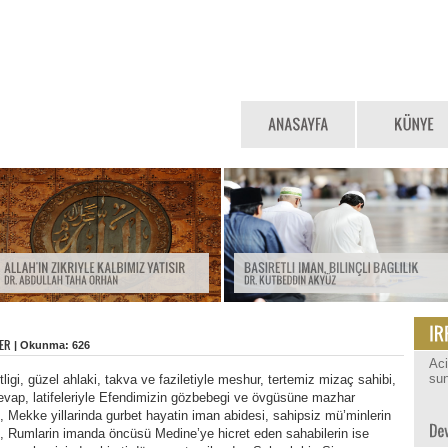
| Okunma: 626
Ac
sun
ligi, güzel ahlaki, takva ve faziletiyle meshur, tertemiz mizaç sahibi,
evap, latifeleriyle Efendimizin gözbebegi ve övgüsüne mazhar
, Mekke yillarinda gurbet hayatin iman abidesi, sahipsiz mü’minlerin
, Rumlarin imanda öncüsü Medine’ye hicret eden sahabilerin ise