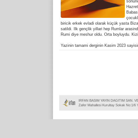
sonunc
Hazret
Babasi
çocukl
biricik erkek evladi olarak küçük yasta Biza
satildi. Ilk gençlik yillari hep Rumlar aras
Rumi diye meshur oldu. Orta boyluydu. Kizila
Yazinin tamami derginin Kasim 2023 sayisi
IRFAN BASIM YAYIN DAGITIM SAN. VE 
Zafer Mahallesi Kurultay Sokak No:1/6 Ye