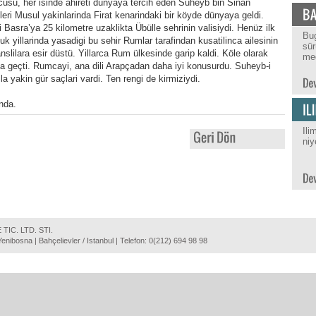
usu, her isinde ahireti dünyaya tercih eden Suheyb bin Sinan
leri Musul yakinlarinda Firat kenarindaki bir köyde dünyaya geldi.
 Basra’ya 25 kilometre uzaklikta Übülle sehrinin valisiydi. Henüz ilk
Bug
uk yillarinda yasadigi bu sehir Rumlar tarafindan kusatilinca ailesinin
sür
nslilara esir düstü. Yillarca Rum ülkesinde garip kaldi. Köle olarak
med
inda geçti. Rumcayi, ana dili Arapçadan daha iyi konusurdu. Suheyb-i
 yakin gür saçlari vardi. Ten rengi de kirmiziydi.
nda.
Ili
niy
TIC. LTD. STI.
nibosna | Bahçelievler / Istanbul | Telefon: 0(212) 694 98 98