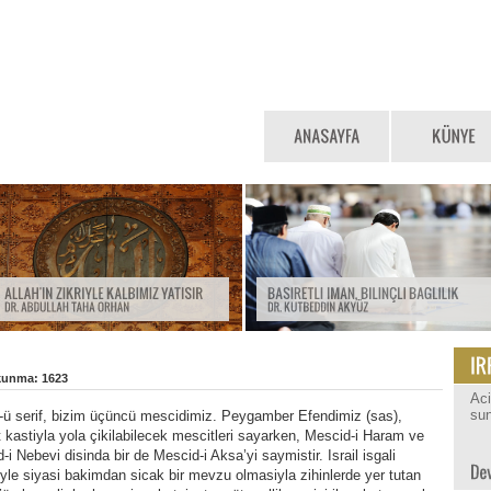
kunma: 1623
Ac
sun
ü serif, bizim üçüncü mescidimiz. Peygamber Efendimiz (sas),
t kastiyla yola çikilabilecek mescitleri sayarken, Mescid-i Haram ve
-i Nebevi disinda bir de Mescid-i Aksa’yi saymistir. Israil isgali
yle siyasi bakimdan sicak bir mevzu olmasiyla zihinlerde yer tutan