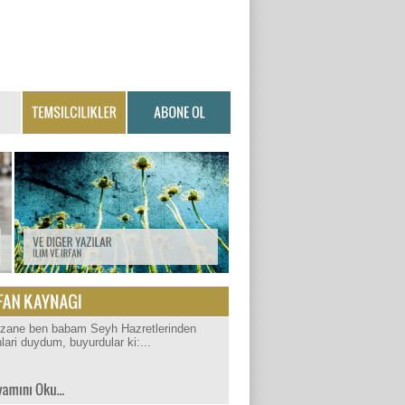
izane ben babam Seyh Hazretlerinden
lari duydum, buyurdular ki:...