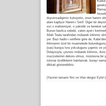
Kudüs’
gereki
Ramaz
hisset
duyumsadigimiz kutsiyetin, onun harem olma 
alani kapliyor Harem-i Serif. Diger bir deyi
sizi o mahremiyet, o yakinlik ve bereket se
Bunun baslica sebebi, zaten ayet-i kerimede
Allah Teala tarafindan mübarek kilinmis olm
yer. Bazi hadis-i seriflere göre de, Kabe’d
ihtimamin özel bir muamelede bulundugunu 
(sas) buraya Isra yolculugunu yapmis ve y
Dolayisiyla, çevresi mübarek kilinmis, iki
mucizelerinin dekoru olmus, müstesna bir 
istisnai özelliklerini hatirlarsak, burayi na
dikkati gösterebiliriz.
(Yazinin tamami Ilim ve Irfan dergisi Eylül 