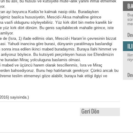
ün bu asli, bu hususi ve kutsiyete müte¬allik yanini ihmal etmemek
yor.
an ayi boyunca Kudüs’te kalmak nasip oldu. Buradayken
Bug
tigimiz baslica hususiyetin, Mescid-i Aksa mahalline girince
sür
vasfi oldugunu söyleyebiliriz. Yüz kirk dört bin metre karelik bir
med
sle yüz kirk dört dönüm. Bu genis sayilabilecek mahalle girince, iste
lamliyor.
 de (Isra, 1) ifade edilmis olan, Mescid-i Haram’in çevresinin bizzat
asi. Yahudi inancina göre burasi, dünyanin yaratilmaya baslandigi
en sonra insa edilen ikinci mabed buradaymis. Buraya Ilahi himmet ve
anliyoruz böylece. Bu kutsiyeti perçinleyen husus ise Efendimizin
Ili
niy
ine buradan Miraç yolculuguna baslamis olmasi.
nci mabed ve üçüncü harem olarak tescillenmis, Isra ve Miraç
yerden bahsediyoruz. Bunu hep hatirlamak gerekiyor. Çünkü ancak bu
mahreme teslim etmemeyi göze alabilir, buraya hak ettigi ilgiyi ve
(2016) sayisinda.)