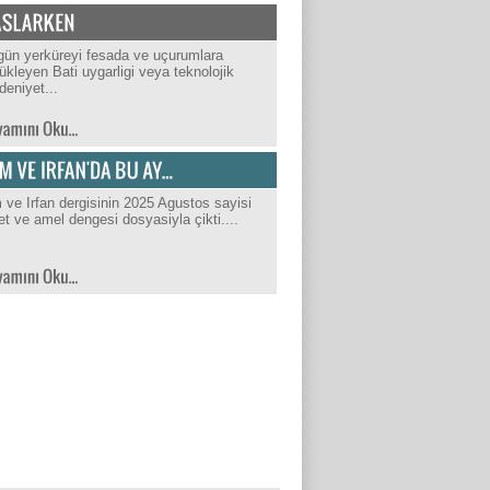
ün yerküreyi fesada ve uçurumlara
ükleyen Bati uygarligi veya teknolojik
eniyet...
m ve Irfan dergisinin 2025 Agustos sayisi
et ve amel dengesi dosyasiyla çikti....