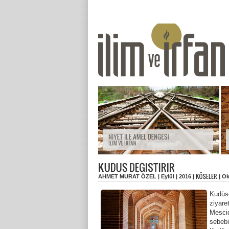
AHMET MURAT ÖZEL | Eylül | 2016 |
| O
Kudüs-
ziyare
Mescid
sebebi