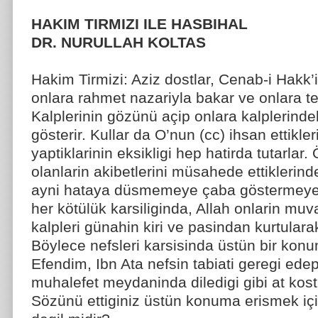
HAKIM TIRMIZI ILE HASBIHAL
DR. NURULLAH KOLTAS
Hakim Tirmizi: Aziz dostlar, Cenab-i Hakk’in
onlara rahmet nazariyla bakar ve onlara t
Kalplerinin gözünü açip onlara kalplerindeki
gösterir. Kullar da O’nun (cc) ihsan ettikle
yaptiklarinin eksikligi hep hatirda tutarlar
olanlarin akibetlerini müsahede ettiklerin
ayni hataya düsmemeye çaba göstermeye ba
her kötülük karsiliginda, Allah onlarin muvaff
kalpleri günahin kiri ve pasindan kurtular
Böylece nefsleri karsisinda üstün bir konu
Efendim, Ibn Ata nefsin tabiati geregi ede
muhalefet meydaninda diledigi gibi at kostur
Sözünü ettiginiz üstün konuma erismek için