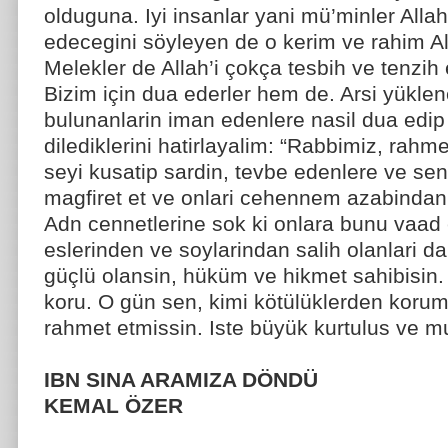
olduguna. Iyi insanlar yani mü’minler Allah’
edecegini söyleyen de o kerim ve rahim All
Melekler de Allah’i çokça tesbih ve tenzih e
Bizim için dua ederler hem de. Arsi yükle
bulunanlarin iman edenlere nasil dua edip 
dilediklerini hatirlayalim: “Rabbimiz, rahm
seyi kusatip sardin, tevbe edenlere ve sen
magfiret et ve onlari cehennem azabindan 
Adn cennetlerine sok ki onlara bunu vaad e
eslerinden ve soylarindan salih olanlari d
güçlü olansin, hüküm ve hikmet sahibisin. 
koru. O gün sen, kimi kötülüklerden koru
rahmet etmissin. Iste büyük kurtulus ve mu
IBN SINA ARAMIZA DÖNDÜ
KEMAL ÖZER