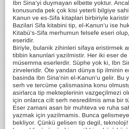
Ibn Sina’yi duymayan elbette yoktur. Anca
konusunda pek çok kisi yeterli bilgiye sahip
Kanun ve es-Sifa kitaplari birbiriyle karistiril
Bazilari Sifa kitabini tip, el-Kanun’u ise hu
Kitabü’s-Sifa merhumun felsefe eseri olup, 
eseridir.
Biriyle, bulanik zihinleri sifaya eristirmek
tibbin kanunlari yazilmistir. Her iki eser de
müsemma eserlerdir. Süphe yok ki, Ibn Sina
zirveleridir. Öte yandan dünya tip ilminin 
basinda Ibn Sina’nin el-Kanun’u gelir. Bu 
serh ve tercüme çalismasina konu olmustur. 
asirlarca tip mekteplerinin vazgeçilmezi ol
için onlarca cilt serh nesredilmis ama bir t
Eser zamani asan bir muhteva ve ruha sah
yazmak için yazilmamis. Bunca gelismeye
bekliyor. Çünkü gelisen tip degil, teknoloji!