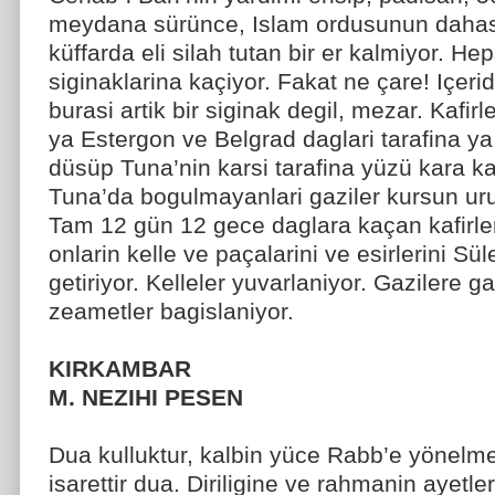
meydana sürünce, Islam ordusunun dahasi
küffarda eli silah tutan bir er kalmiyor. Hep
siginaklarina kaçiyor. Fakat ne çare! Içeri
burasi artik bir siginak degil, mezar. Kafirle
ya Estergon ve Belgrad daglari tarafina ya
düsüp Tuna’nin karsi tarafina yüzü kara kar
Tuna’da bogulmayanlari gaziler kursun uru
Tam 12 gün 12 gece daglara kaçan kafirleri
onlarin kelle ve paçalarini ve esirlerini S
getiriyor. Kelleler yuvarlaniyor. Gazilere g
zeametler bagislaniyor.
KIRKAMBAR
M. NEZIHI PESEN
Dua kulluktur, kalbin yüce Rabb’e yönelmesi
isarettir dua. Diriligine ve rahmanin ayetle