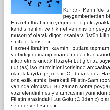
Kur’an-i Kerim’de i
peygamberlerden biri
Hazret-i Ibrahim’in yegeni oldugu kaynakl
kendisine ilim ve hikmet verilmis bir peyga
müserref olarak diger insanlara üstün kilinmi
salih bir kimsedir.
Hazret-i Ibrahim, kavmini, putlara tapmamal
ve birligine inanip iman etmeleri konusun
inkar etmis ancak Hazret-i Lut gibi az sayi
Lut (as) ise mü’minler içerisinde amcasin
olarak kayda geçmistir. O, daha sonra Hazr
ona eslik etmis, bereketli Filistin-Sam top
yaninda olmustur. Bir zaman sonra peygam
vazifelendirilmesiyle amcasinin yanindan 
Filistin arasindaki Lut Gölü (Ölüdeniz) o
sehrine yerlesmistir.