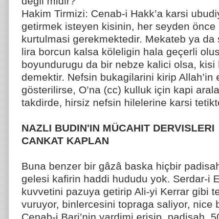
degil midir?
Hakim Tirmizi: Cenab-i Hakk’a karsi ubudiye
getirmek isteyen kisinin, her seyden önce 
kurtulmasi gerekmektedir. Mekateb ya da s
lira borcun kalsa köleligin hala geçerli olu
boyundurugu da bir nebze kalici olsa, kisi
demektir. Nefsin bukagilarini kirip Allah’in
gösterilirse, O’na (cc) kulluk için kapi aral
takdirde, hirsiz nefsin hilelerine karsi tetikt
NAZLI BUDIN'IN MÜCAHIT DERVISLERI
CANKAT KAPLAN
Buna benzer bir gâzâ baska hiçbir padisa
gelesi kafirin haddi hududu yok. Serdar-i
kuvvetini pazuya getirip Ali-yi Kerrar gibi t
vuruyor, binlercesini topraga saliyor, nice b
Cenab-i Bari’nin yardimi erisip, padisah, 