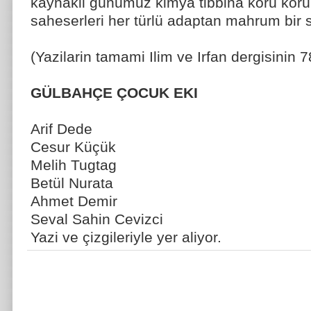
kaynakli günümüz kimya tibbina körü körün
saheserleri her türlü adaptan mahrum bir se
(Yazilarin tamami Ilim ve Irfan dergisinin 7
GÜLBAHÇE ÇOCUK EKI
Arif Dede
Cesur Küçük
Melih Tugtag
Betül Nurata
Ahmet Demir
Seval Sahin Cevizci
Yazi ve çizgileriyle yer aliyor.