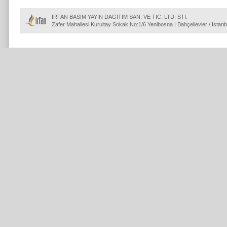
IRFAN BASIM YAYIN DAGITIM SAN. VE TIC. LTD. STI.
Zafer Mahallesi Kurultay Sokak No:1/6 Yenibosna | Bahçelievler / Istanb