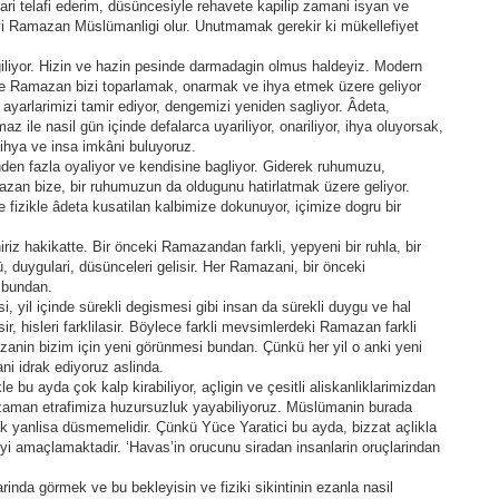
lari telafi ederim, düsüncesiyle rehavete kapilip zamani isyan ve
vi Ramazan Müslümanligi olur. Unutmamak gerekir ki mükellefiyet
giliyor. Hizin ve hazin pesinde darmadagin olmus haldeyiz. Modern
ste Ramazan bizi toparlamak, onarmak ve ihya etmek üzere geliyor
n ayarlarimizi tamir ediyor, dengemizi yeniden sagliyor. Âdeta,
 ile nasil gün içinde defalarca uyariliyor, onariliyor, ihya oluyorsak,
 ihya ve insa imkâni buluyoruz.
nden fazla oyaliyor ve kendisine bagliyor. Giderek ruhumuzu,
zan bize, bir ruhumuzun da oldugunu hatirlatmak üzere geliyor.
e fizikle âdeta kusatilan kalbimize dokunuyor, içimize dogru bir
iriz hakikatte. Bir önceki Ramazandan farkli, yepyeni bir ruhla, bir
, duygulari, düsünceleri gelisir. Her Ramazani, bir önceki
 bundan.
 yil içinde sürekli degismesi gibi insan da sürekli duygu ve hal
lesir, hisleri farklilasir. Böylece farkli mevsimlerdeki Ramazan farkli
azanin bizim için yeni görünmesi bundan. Çünkü her yil o anki yeni
ni idrak ediyoruz aslinda.
e bu ayda çok kalp kirabiliyor, açligin ve çesitli aliskanliklarimizdan
 zaman etrafimiza huzursuzluk yayabiliyoruz. Müslümanin burada
rak yanlisa düsmemelidir. Çünkü Yüce Yaratici bu ayda, bizzat açlikla
eyi amaçlamaktadir. ‘Havas’in orucunu siradan insanlarin oruçlarindan
arinda görmek ve bu bekleyisin ve fiziki sikintinin ezanla nasil