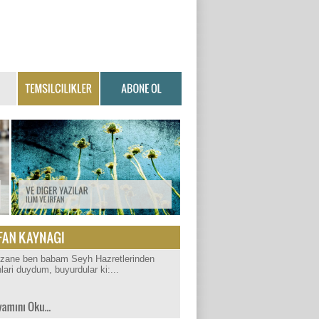
izane ben babam Seyh Hazretlerinden
lari duydum, buyurdular ki:...