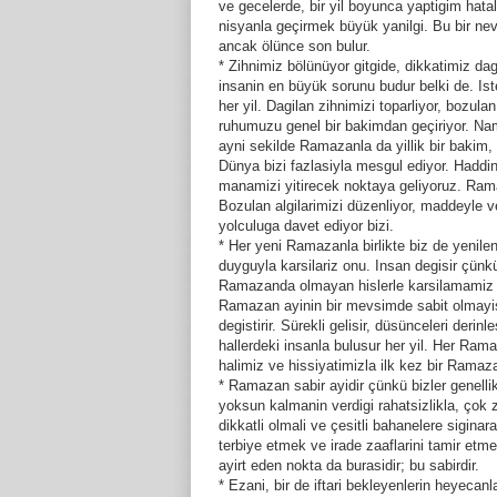
ve gecelerde, bir yil boyunca yaptigim hata
nisyanla geçirmek büyük yanilgi. Bu bir ne
ancak ölünce son bulur.
* Zihnimiz bölünüyor gitgide, dikkatimiz da
insanin en büyük sorunu budur belki de. I
her yil. Dagilan zihnimizi toparliyor, bozula
ruhumuzu genel bir bakimdan geçiriyor. Namaz
ayni sekilde Ramazanla da yillik bir bakim,
Dünya bizi fazlasiyla mesgul ediyor. Haddi
manamizi yitirecek noktaya geliyoruz. Rama
Bozulan algilarimizi düzenliyor, maddeyle v
yolculuga davet ediyor bizi.
* Her yeni Ramazanla birlikte biz de yenilen
duyguyla karsilariz onu. Insan degisir çünkü
Ramazanda olmayan hislerle karsilamamiz
Ramazan ayinin bir mevsimde sabit olmayisi,
degistirir. Sürekli gelisir, düsünceleri derin
hallerdeki insanla bulusur her yil. Her Ram
halimiz ve hissiyatimizla ilk kez bir Ramaza
* Ramazan sabir ayidir çünkü bizler genellikl
yoksun kalmanin verdigi rahatsizlikla, çok
dikkatli olmali ve çesitli bahanelere sigina
terbiye etmek ve irade zaaflarini tamir etm
ayirt eden nokta da burasidir; bu sabirdir.
* Ezani, bir de iftari bekleyenlerin heyecanl