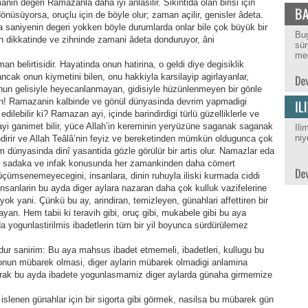
in degeri Ramazanla daha iyi anlasilir. Sikintida olan birisi için
dönüsüyorsa, oruçlu için de böyle olur; zaman açilir, genisler âdeta.
a saniyenin degeri yokken böyle durumlarda onlar bile çok büyük bir
Bug
n dikkatinde ve zihninde zamani âdeta donduruyor, âni
sür
med
an belirtisidir. Hayatinda onun hatirina, o geldi diye degisiklik
ncak onun kiymetini bilen, onu hakkiyla karsilayip agirlayanlar,
 Onun gelisiyle heyecanlanmayan, gidisiyle hüzünlenmeyen bir gönle
! Ramazanin kalbinde ve gönül dünyasinda devrim yapmadigi
lebilir ki? Ramazan ayi, içinde barindirdigi türlü güzelliklerle ve
 ayi ganimet bilir, yüce Allah’in kereminin yeryüzüne saganak saganak
Ili
niy
endirir ve Allah Teâlâ’nin feyiz ve bereketinden mümkün oldugunca çok
m dünyasinda dinî yasantida gözle görülür bir artis olur. Namazlar eda
ur, sadaka ve infak konusunda her zamankinden daha cömert
üçümsenemeyecegini, insanlara, dinin ruhuyla iliski kurmada ciddi
nsanlarin bu ayda diger aylara nazaran daha çok kulluk vazifelerine
k yani. Çünkü bu ay, arindiran, temizleyen, günahlari affettiren bir
yan. Hem tabii ki teravih gibi, oruç gibi, mukabele gibi bu aya
a yogunlastirilmis ibadetlerin tüm bir yil boyunca sürdürülemez
ur sanirim: Bu aya mahsus ibadet etmemeli, ibadetleri, kullugu bu
onun mübarek olmasi, diger aylarin mübarek olmadigi anlamina
arak bu ayda ibadete yogunlasmamiz diger aylarda günaha girmemize
 islenen günahlar için bir sigorta gibi görmek, nasilsa bu mübarek gün