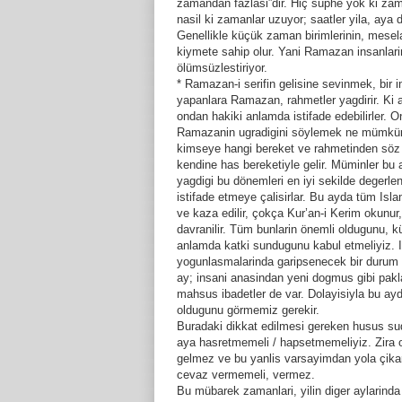
zamandan fazlasi”dir. Hiç süphe yok ki zaman
nasil ki zamanlar uzuyor; saatler yila, aya 
Genellikle küçük zaman birimlerinin, mesel
kiymete sahip olur. Yani Ramazan insanlari
ölümsüzlestiriyor.
* Ramazan-i serifin gelisine sevinmek, bir im
yapanlara Ramazan, rahmetler yagdirir. Ki a
ondan hakiki anlamda istifade edebilirler.
Ramazanin ugradigini söylemek ne mümkün
kimseye hangi bereket ve rahmetinden söz edi
kendine has bereketiyle gelir. Müminler bu
yagdigi bu dönemleri en iyi sekilde degerl
istifade etmeye çalisirlar. Bu ayda tüm Isla
ve kaza edilir, çokça Kur’an-i Kerim okun
davranilir. Tüm bunlarin önemli oldugunu, k
anlamda katki sundugunu kabul etmeliyiz. I
yogunlasmalarinda garipsenecek bir durum yo
ay; insani anasindan yeni dogmus gibi pakla
mahsus ibadetler de var. Dolayisiyla bu ayd
oldugunu görmemiz gerekir.
Buradaki dikkat edilmesi gereken husus sud
aya hasretmemeli / hapsetmemeliyiz. Zira 
gelmez ve bu yanlis varsayimdan yola çik
cevaz vermemeli, vermez.
Bu mübarek zamanlari, yilin diger aylarinda