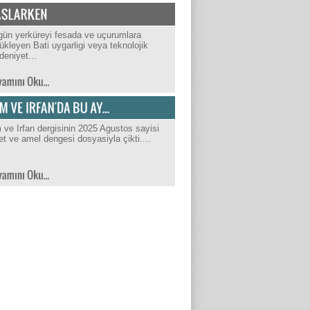
ün yerküreyi fesada ve uçurumlara
ükleyen Bati uygarligi veya teknolojik
eniyet...
m ve Irfan dergisinin 2025 Agustos sayisi
et ve amel dengesi dosyasiyla çikti....