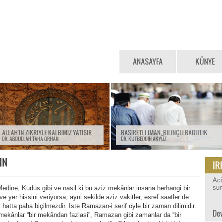
Ac
sun
dine, Kudüs gibi ve nasil ki bu aziz mekânlar insana herhangi bir
er hissini veriyorsa, ayni sekilde aziz vakitler, esref saatler de
 hatta paha biçilmezdir. Iste Ramazan-i serif öyle bir zaman dilimidir.
ekânlar “bir mekândan fazlasi”, Ramazan gibi zamanlar da “bir